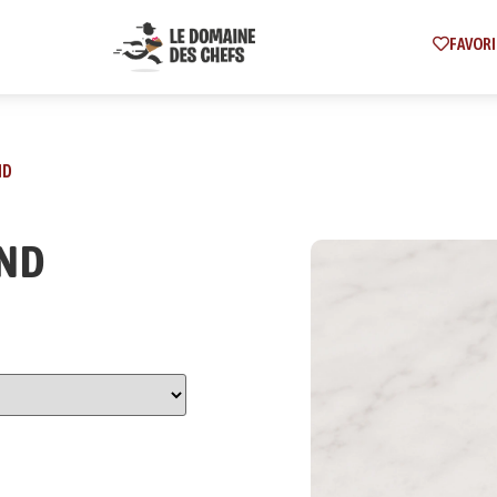
FAVORI
ND
OND