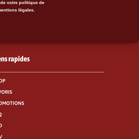
de votre politique de
mentions légales.
ens rapides
OP
VORIS
OMOTIONS
Q
O
V