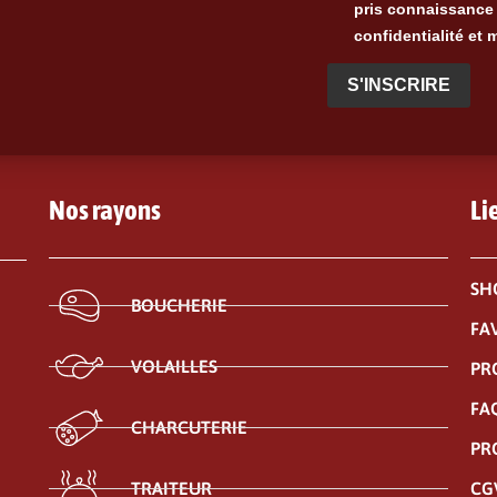
pris connaissance 
confidentialité et 
S'INSCRIRE
Nos rayons
Li
SH
BOUCHERIE
FA
VOLAILLES
PR
FA
CHARCUTERIE
PR
CG
TRAITEUR