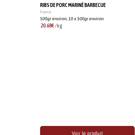
RIBS DE PORC MARINÉ BARBECUE
France
500gr environ,
10 x 500gr environ
20.68€
/kg
Voir le produit