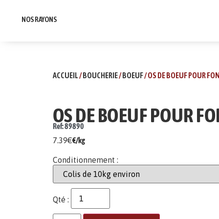
NOS RAYONS
ACCUEIL
/
BOUCHERIE
/
BOEUF
/ OS DE BOEUF POUR FO
OS DE BOEUF POUR F
Ref: 89890
7.39
€
€/kg
Conditionnement :
Qté :