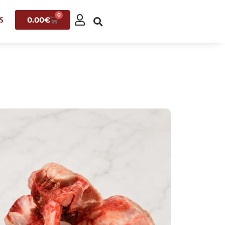
0
0.00
€
S