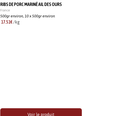
RIBS DE PORC MARINÉ AIL DES OURS
France
500gr environ,
10 x 500gr environ
17.51€
/kg
Voir le produit