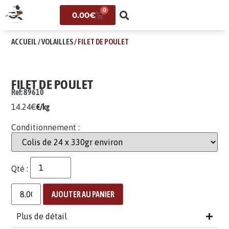
0
0.00
€
ACCUEIL
/
VOLAILLES
/ FILET DE POULET
FILET DE POULET
Ref: 89610
14.24
€
€/kg
Conditionnement :
Qté :
AJOUTER AU PANIER
Plus de détail