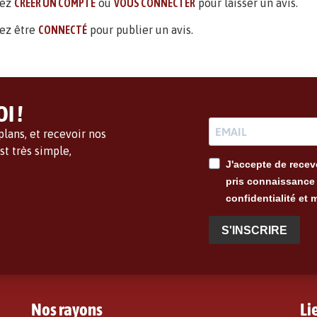
vez
CRÉER UN COMPTE
ou
VOUS CONNECTER
pour laisser un avis.
ez être
CONNECTÉ
pour publier un avis.
I !
lans, et recevoir nos
t très simple,
J'accepte de recevo
pris connaissance 
confidentialité et 
S'INSCRIRE
Nos rayons
Li