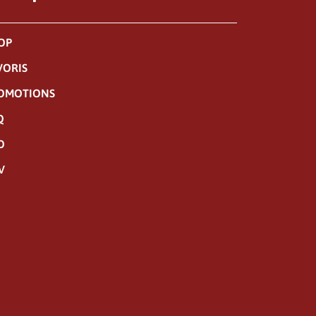
OP
VORIS
OMOTIONS
Q
O
V