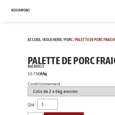
NOS RAYONS
ACCUEIL
/
BOUCHERIE
/
PORC
/ PALETTE DE PORC FRAICH
PALETTE DE PORC FRA
Ref: 80415
10.75
€
€/kg
Conditionnement :
Qté :