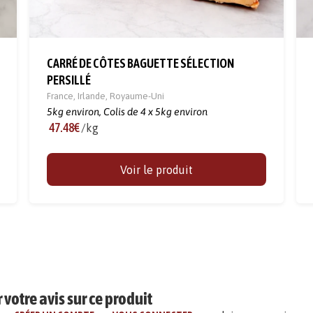
CARRÉ DE CÔTES BAGUETTE SÉLECTION
PERSILLÉ
France
,
Irlande
,
Royaume-Uni
5kg environ,
Colis de 4 x 5kg environ
47.48€
/kg
Voir le produit
votre avis sur ce produit