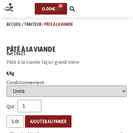
0
0.00
€
ACCUEIL
/
TRAITEUR
/ PÂTÉ À LA VIANDE
PÂTÉ À LA VIANDE
Ref: 10625
Pâté à la viande façon grand mère
€/kg
Conditionnement :
Qté :
AJOUTER AU PANIER