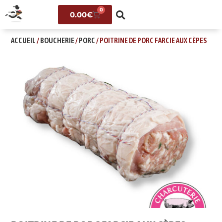
0
0.00
€
ACCUEIL
/
BOUCHERIE
/
PORC
/ POITRINE DE PORC FARCIE AUX CÈPES