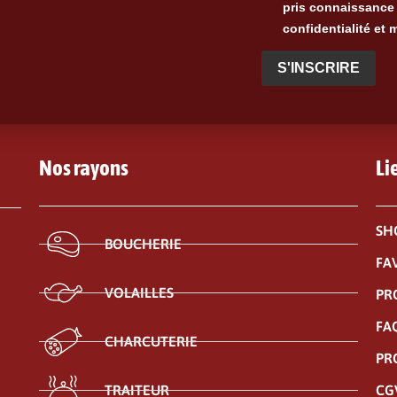
pris connaissance 
confidentialité et 
S'INSCRIRE
Nos rayons
Li
SH
BOUCHERIE
FA
VOLAILLES
PR
FA
CHARCUTERIE
PR
CG
TRAITEUR