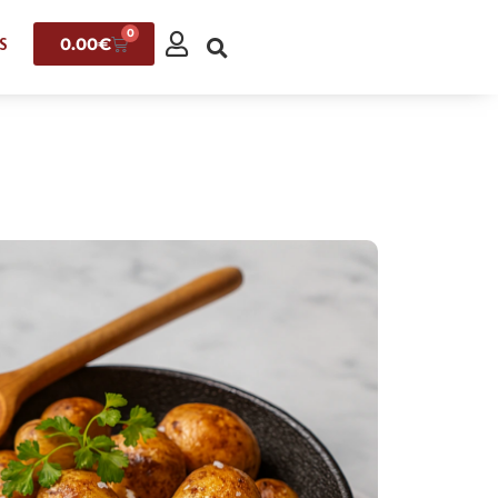
0
0.00
€
S