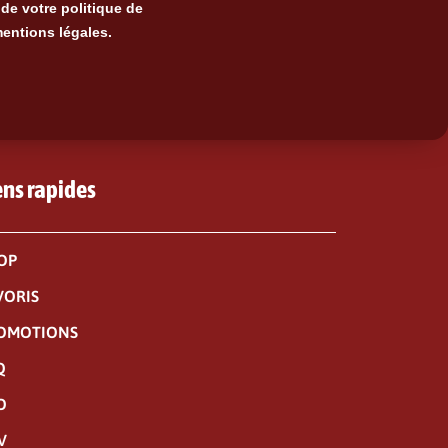
de votre politique de
mentions légales.
ens rapides
OP
VORIS
OMOTIONS
Q
O
V