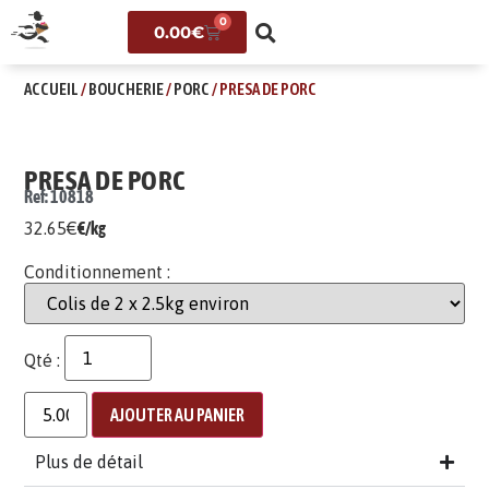
0
0.00
€
ACCUEIL
/
BOUCHERIE
/
PORC
/ PRESA DE PORC
PRESA DE PORC
Ref: 10818
32.65
€
€/kg
Conditionnement :
Qté :
AJOUTER AU PANIER
Plus de détail