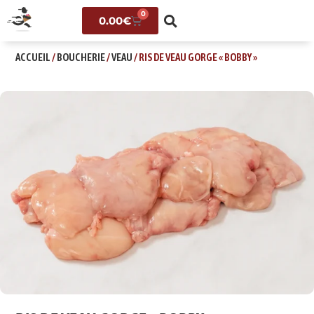
0
0.00
€
ACCUEIL
/
BOUCHERIE
/
VEAU
/ RIS DE VEAU GORGE « BOBBY »