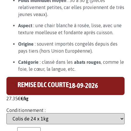
Poids individuel moyen
: 30 à 50 g (pièces
relativement petites, car elles proviennent de très
jeunes veaux).
Aspect
: une chair blanche à rosée, lisse, avec une
texture moelleuse et fondante après cuisson.
Origine
: souvent importés congelés depuis des
pays tiers (hors Union Européenne).
Catégorie
: classé dans les
abats rouges
, comme le
foie, le cœur, la langue, etc.
⌛
REMISE DLC COURTE
18-09-2026
27.35
€
€/kg
Conditionnement :