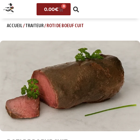
0
0.00
€
ACCUEIL
/
TRAITEUR
/ ROTI DE BOEUF CUIT