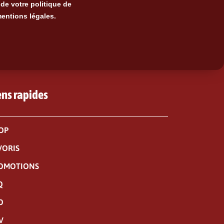
de votre politique de
mentions légales.
ens rapides
OP
VORIS
OMOTIONS
Q
O
V