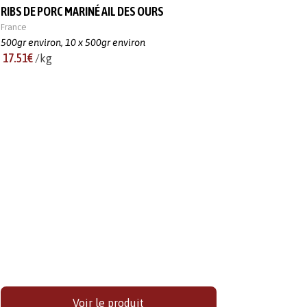
RIBS DE PORC MARINÉ AIL DES OURS
France
500gr environ,
10 x 500gr environ
17.51€
/kg
Voir le produit