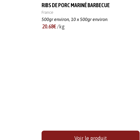
RIBS DE PORC MARINÉ BARBECUE
France
500gr environ,
10 x 500gr environ
20.68€
/kg
Voir le produit