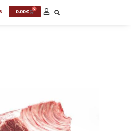
0
0.00
€
S