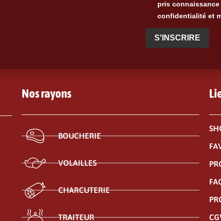
pris connaissance 
confidentialité et 
S'INSCRIRE
Nos rayons
Li
SH
BOUCHERIE
FA
VOLAILLES
PR
FA
CHARCUTERIE
PR
CG
TRAITEUR