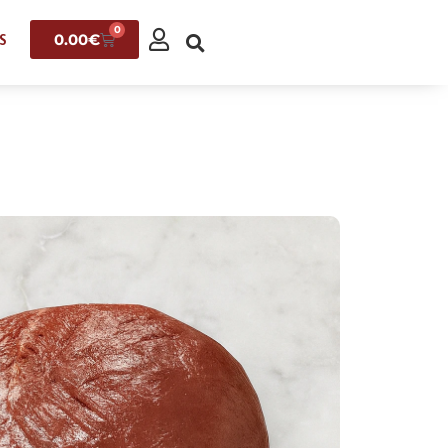
0
0.00
€
S