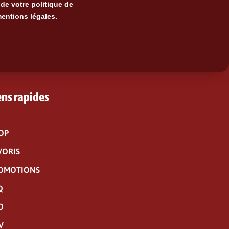
de votre politique de
mentions légales.
ens rapides
OP
VORIS
OMOTIONS
Q
O
V