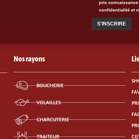
pris connaissance 
confidentialité et 
S'INSCRIRE
Nos rayons
Li
SH
BOUCHERIE
FA
VOLAILLES
PR
FA
CHARCUTERIE
PR
CG
TRAITEUR