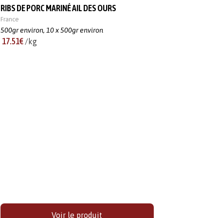
RIBS DE PORC MARINÉ AIL DES OURS
France
500gr environ,
10 x 500gr environ
17.51€
/kg
Voir le produit