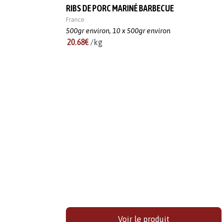
RIBS DE PORC MARINÉ BARBECUE
France
500gr environ,
10 x 500gr environ
20.68€
/kg
Voir le produit