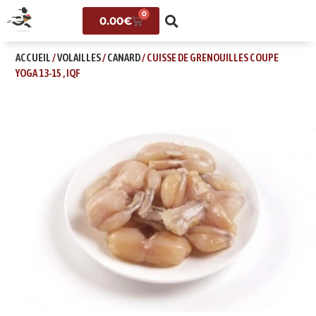
0
0.00
€
ACCUEIL
/
VOLAILLES
/
CANARD
/ CUISSE DE GRENOUILLES COUPE
YOGA 13-15 , IQF