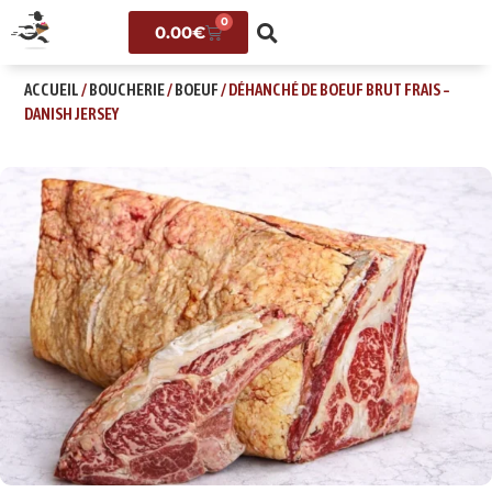
0
0.00
€
ACCUEIL
/
BOUCHERIE
/
BOEUF
/ DÉHANCHÉ DE BOEUF BRUT FRAIS –
DANISH JERSEY