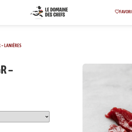
FAVORI
 – LANIÈRES
R –