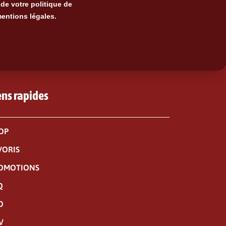
de votre politique de
mentions légales.
ens rapides
OP
VORIS
OMOTIONS
Q
O
V