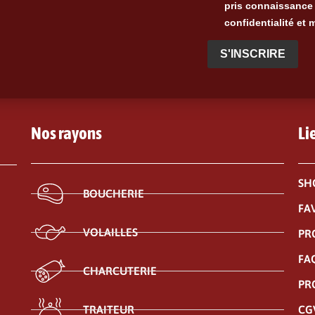
pris connaissance 
confidentialité et 
S'INSCRIRE
Nos rayons
Li
SH
BOUCHERIE
FA
VOLAILLES
PR
FA
CHARCUTERIE
PR
CG
TRAITEUR