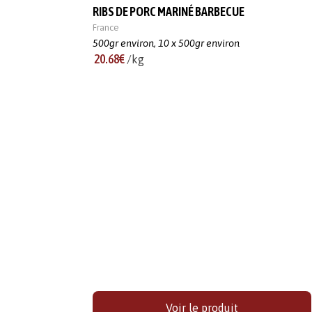
RIBS DE PORC MARINÉ BARBECUE
France
500gr environ,
10 x 500gr environ
20.68€
/kg
Voir le produit