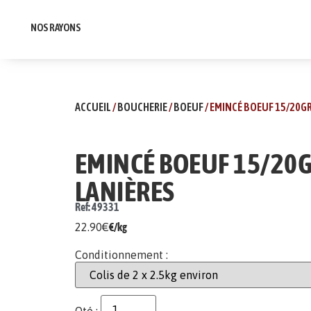
NOS RAYONS
ACCUEIL
/
BOUCHERIE
/
BOEUF
/ EMINCÉ BOEUF 15/20GR
EMINCÉ BOEUF 15/20G
LANIÈRES
Ref: 49331
22.90
€
€/kg
Conditionnement :
Qté :