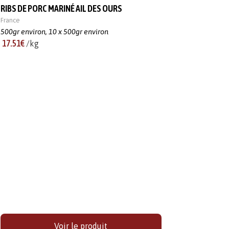
RIBS DE PORC MARINÉ AIL DES OURS
France
500gr environ,
10 x 500gr environ
17.51€
/kg
Voir le produit