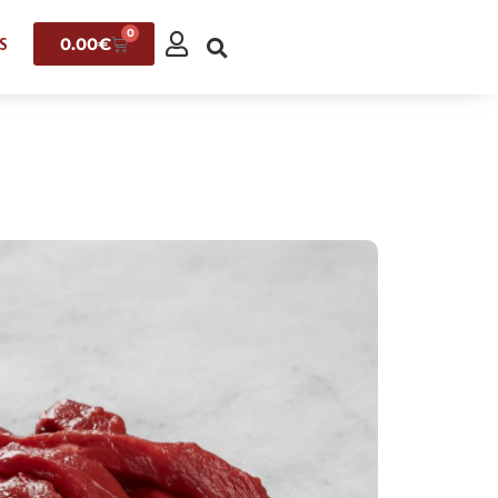
0
0.00
€
S