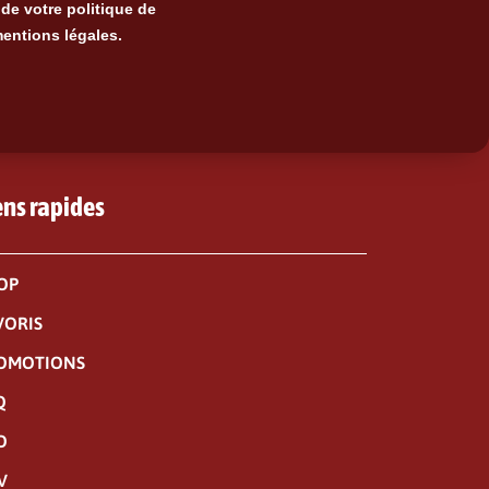
de votre politique de
mentions légales.
ens rapides
OP
VORIS
OMOTIONS
Q
O
V