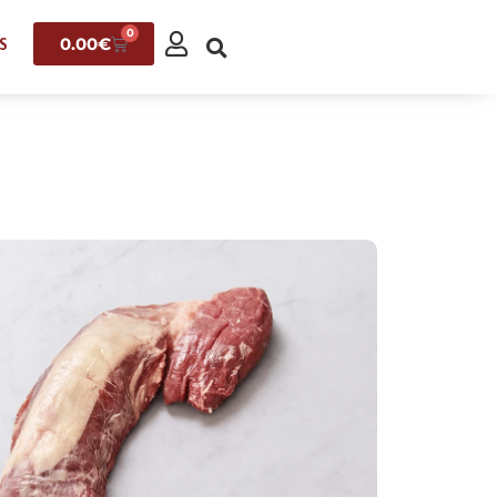
0
0.00
€
S