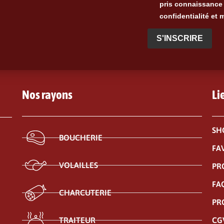
pris connaissance 
confidentialité et 
S'INSCRIRE
Nos rayons
Li
SH
BOUCHERIE
FA
VOLAILLES
PR
FA
CHARCUTERIE
PR
CG
TRAITEUR