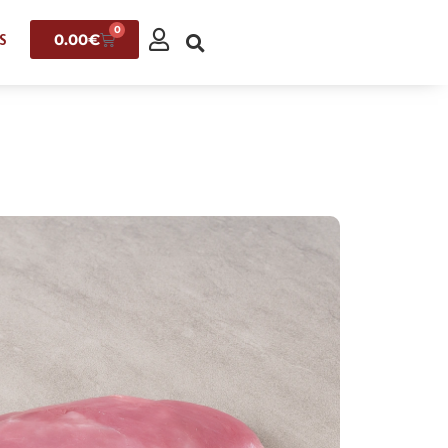
0
0.00
€
S