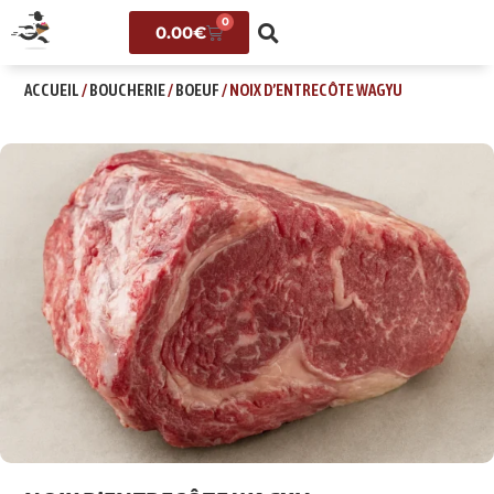
0
0.00
€
ACCUEIL
/
BOUCHERIE
/
BOEUF
/ NOIX D’ENTRECÔTE WAGYU