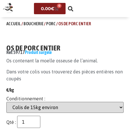
0
0.00
€
ACCUEIL
/
BOUCHERIE
/
PORC
/ OS DE PORC ENTIER
OS DE PORC ENTIER
Ref: 59717
Produit surgelé
Os contenant la moelle osseuse de l’animal.
Dans votre colis vous trouverez des pièces entières non
coupés
€/kg
Conditionnement :
Qté :