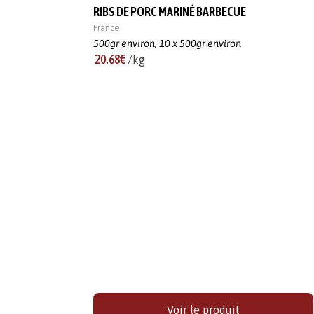
RIBS DE PORC MARINÉ BARBECUE
France
500gr environ,
10 x 500gr environ
20.68€
/kg
Voir le produit