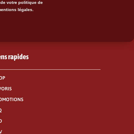
de votre politique de
mentions légales.
ens rapides
OP
VORIS
OMOTIONS
Q
O
V