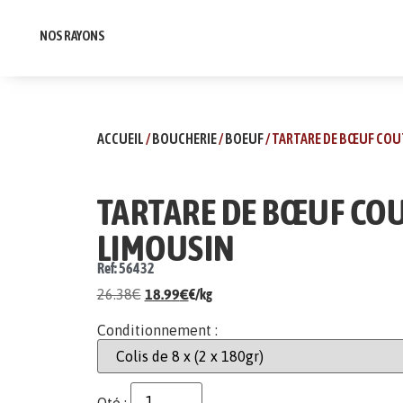
NOS RAYONS
ACCUEIL
/
BOUCHERIE
/
BOEUF
/ TARTARE DE BŒUF CO
TARTARE DE BŒUF CO
LIMOUSIN
Ref: 56432
26.38
€
18.99
€
€/kg
Conditionnement :
Qté :