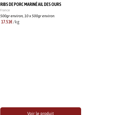
RIBS DE PORC MARINÉ AIL DES OURS
France
500gr environ,
10 x 500gr environ
17.51€
/kg
Voir le produit