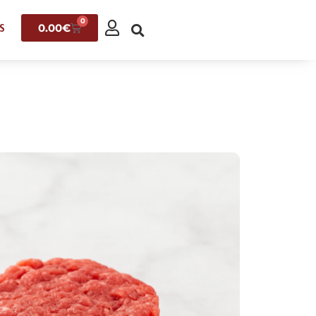
0
0.00
€
S