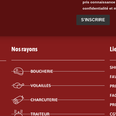
pris connaissance 
confidentialité et 
S'INSCRIRE
Nos rayons
Li
SH
BOUCHERIE
FA
VOLAILLES
PR
FA
CHARCUTERIE
PR
CG
TRAITEUR