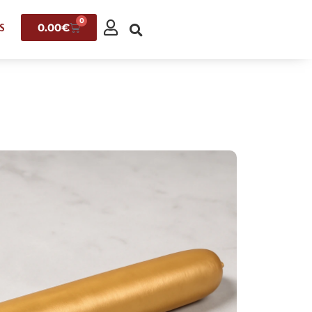
0
0.00
€
S