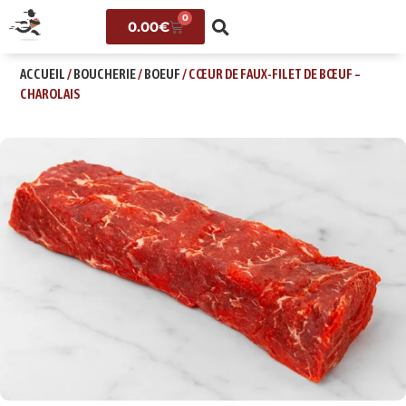
0
0.00
€
ACCUEIL
/
BOUCHERIE
/
BOEUF
/ CŒUR DE FAUX-FILET DE BŒUF –
CHAROLAIS