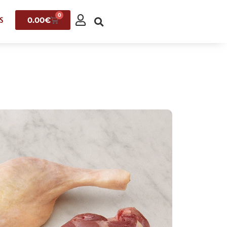
0
0.00
€
S