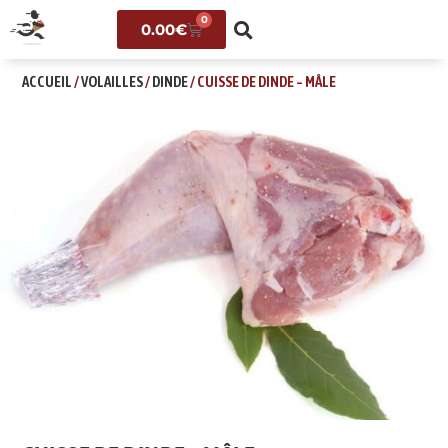
0
0.00
€
ACCUEIL
/
VOLAILLES
/
DINDE
/ CUISSE DE DINDE – MÂLE