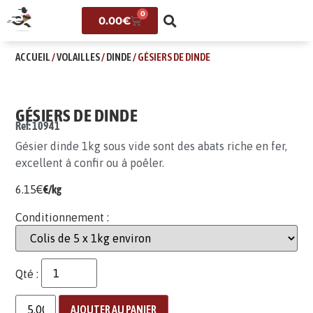
0
0.00
€
ACCUEIL
/
VOLAILLES
/
DINDE
/ GÉSIERS DE DINDE
GÉSIERS DE DINDE
Ref: 10941
Gésier dinde 1kg sous vide sont des abats riche en fer,
excellent à confir ou à poêler.
6.15
€
€/kg
Conditionnement :
Qté :
AJOUTER AU PANIER