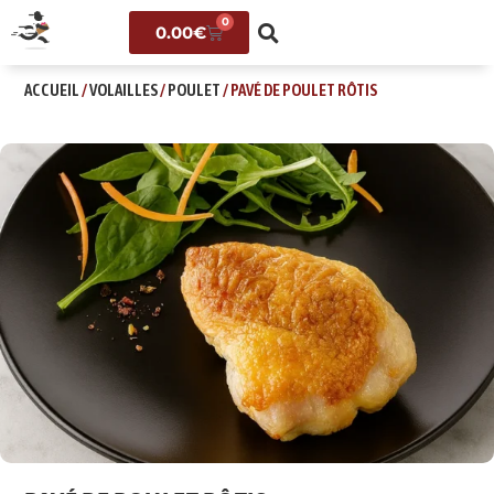
0
0.00
€
ACCUEIL
/
VOLAILLES
/
POULET
/ PAVÉ DE POULET RÔTIS