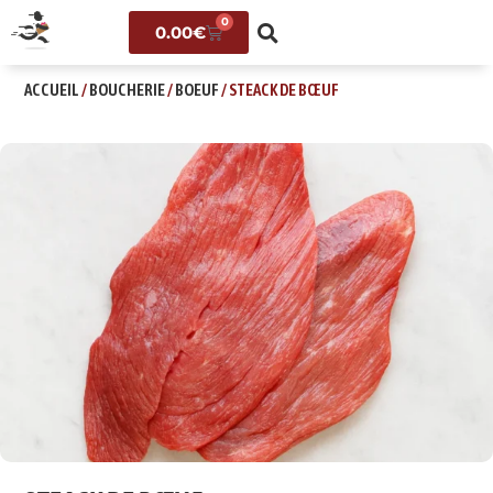
0
0.00
€
ACCUEIL
/
BOUCHERIE
/
BOEUF
/ STEACK DE BŒUF