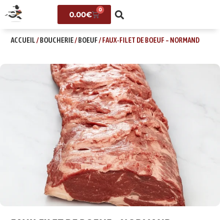
0
0.00
€
ACCUEIL
/
BOUCHERIE
/
BOEUF
/ FAUX-FILET DE BOEUF – NORMAND